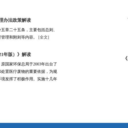
理办法政策解读
分五章二十五条，主要包括总则、
督管理和附则等内容。
[全文]
21年版）》解读
《
原国家环保总局于2003年出台了
和处置医疗废物的重要依据，为规
环境发挥了积极作用。实施十几年
，在实际工作中遇到一些问题需要