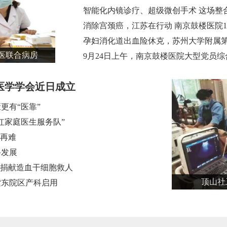
智能化内镜诊疗、超级微创手术 这场整
消除宫颈癌，江苏在行动 南京鼓楼医院1
孕妇消化道出血险休克，苏州大学附属
医联合病房
9月24日上午，南京鼓楼医院大型党员
医学学会近日成立
更有“医靠”
红家庭医生服务队”
不再难
科发展
小伙捐献造血干细胞救人
顶山社
紫东院区产科启用