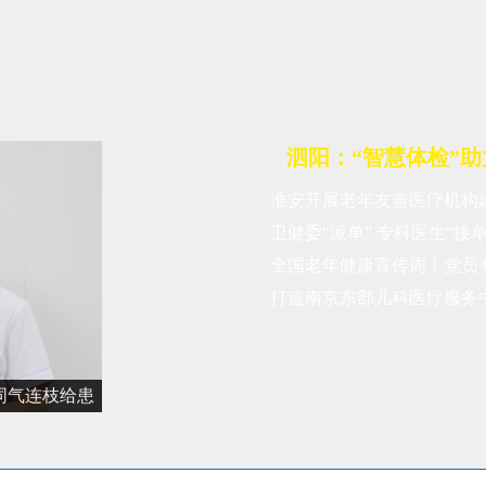
泗阳：“智慧体检”
淮安开展老年友善医疗机构
再难
卫健委“派单” 专科医生“接单
全国老年健康宣传周丨党员
打造南京东部儿科医疗服务
院战略合作
同气连枝给患