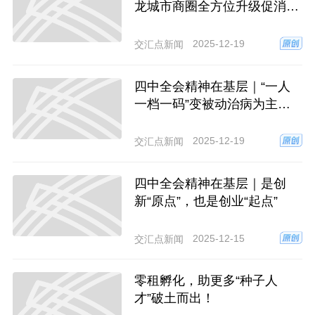
龙城市商圈全方位升级促消费
聚“人气” 增“商气” 旺“财气”
2025-12-19
交汇点新闻
四中全会精神在基层｜“一人
一档一码”变被动治病为主动
预防 常州居民有了“全息健康
图”
2025-12-19
交汇点新闻
四中全会精神在基层｜是创
新“原点”，也是创业“起点”
2025-12-15
交汇点新闻
零租孵化，助更多“种子人
才”破土而出！