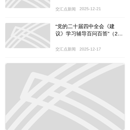
1）怎样理解促进形成更多由
内需主导、消费拉动、内生增
2025-12-21
交汇点新闻
长的经济发展模式？
“党的二十届四中全会《建
议》学习辅导百问百答”（2
9）怎样理解推进全国行政事
业单位存量国有资产盘活共
2025-12-17
交汇点新闻
享？