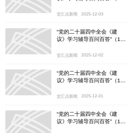
9）怎样理解促进人才区域协
调发展？
2025-12-03
交汇点新闻
“党的二十届四中全会《建
议》学习辅导百问百答”（1
8）如何理解优化高校布局、
分类推进改革、统筹学科设
2025-12-02
交汇点新闻
置？
“党的二十届四中全会《建
议》学习辅导百问百答”（1
7）促进科技自主创新和人才
自主培养良性互动需要把握哪
2025-12-01
交汇点新闻
些重点？
“党的二十届四中全会《建
议》学习辅导百问百答”（1
6）怎样理解推动创新资源向